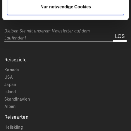
Reisen Stumböck GmbH & Co. KG zur Kenntnis
Nur notwendige Cookies
genommen.
Bleiben Sie mit unserem Newsletter auf dem
Laufenden!
Reiseziele
Kanada
USA
Japan
Island
Skandinavien
Alpen
Reisearten
Heliskiing