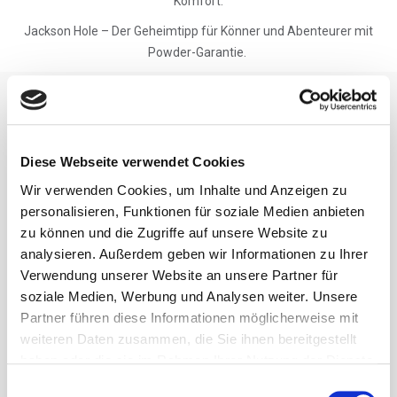
Komfort.
Jackson Hole – Der Geheimtipp für Könner und Abenteurer mit
Powder-Garantie.
Aspen Special
Diese Webseite verwendet Cookies
Skireise der Extraklasse in Colorado/USA
9 Tage Skireise inkl. Flug, Hotel & Skiguide
Wir verwenden Cookies, um Inhalte und Anzeigen zu
personalisieren, Funktionen für soziale Medien anbieten
ENTDECKEN
zu können und die Zugriffe auf unsere Website zu
analysieren. Außerdem geben wir Informationen zu Ihrer
Verwendung unserer Website an unsere Partner für
Jackson Hole Freeride Special
soziale Medien, Werbung und Analysen weiter. Unsere
Partner führen diese Informationen möglicherweise mit
Freeride Abenteuer in Jackson Hole
weiteren Daten zusammen, die Sie ihnen bereitgestellt
9 Tage Freeriden in Wyoming mit Stumböck Guide
haben oder die sie im Rahmen Ihrer Nutzung der Dienste
gesammelt haben.
Einwilligungsauswahl
ENTDECKEN