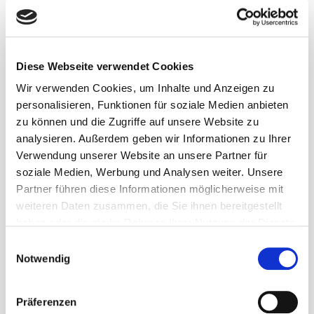
Panorama Informationen
Diese Webseite verwendet Cookies
Wir verwenden Cookies, um Inhalte und Anzeigen zu
Panorama bietet über 11 km² puren Skispaß. Von der
personalisieren, Funktionen für soziale Medien anbieten
dynamisch dahinrollenden "Autobahn" über
zu können und die Zugriffe auf unsere Website zu
pulverschneebedeckte Double Black Diamonds bis zur
analysieren. Außerdem geben wir Informationen zu Ihrer
abenteuerreichen Waldabfahrt ist hier für jeden
Verwendung unserer Website an unsere Partner für
Geschmack und jedes Können etwas geboten.
soziale Medien, Werbung und Analysen weiter. Unsere
Partner führen diese Informationen möglicherweise mit
Für diejenigen, die einmal an ihre Grenzen gehen wollen,
weiteren Daten zusammen, die Sie ihnen bereitgestellt
empfehlen wir die Taynton Bowl: Ein ehemaliges Heli-Ski
haben oder die sie im Rahmen Ihrer Nutzung der Dienste
Resort, das an das Skigebiet angegliedert wurde, um den
gesammelt haben.
Einwilligungsauswahl
Gästen noch mehr In-bound-Action zu bieten. Keine Sorge:
Notwendig
Alle darin befindlichen (ausnahmslos schwarzen) Pisten
werden patroulliert und auf Lawinengefahr getestet. Somit
ist bei Freigabe keine Spezialausrüstung notwendig. Wir
Präferenzen
empfehlen ein gründliches Warmfahren bevor man sich