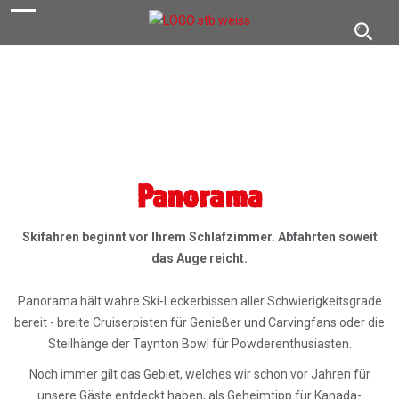
navigation
Toggl
navig
Panorama
Skifahren beginnt vor Ihrem Schlafzimmer. Abfahrten soweit
das Auge reicht.
Panorama hält wahre Ski-Leckerbissen aller Schwierigkeitsgrade
bereit - breite Cruiserpisten für Genießer und Carvingfans oder die
Steilhänge der Taynton Bowl für Powderenthusiasten.
Noch immer gilt das Gebiet, welches wir schon vor Jahren für
unsere Gäste entdeckt haben, als Geheimtipp für Kanada-