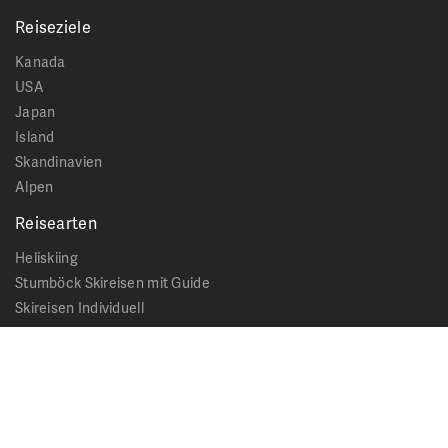
Reiseziele
Kanada
USA
Japan
Island
Skandinavien
Alpen
Reisearten
Heliskiing
Stumböck Skireisen mit Guide
Skireisen Individuell
Catskiing
Stopover
Extras & Ausflüge
Rechtliches