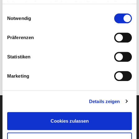
haben oder die sie im Rahmen Ihrer Nutzung der Dienste
€ 3.598,-
gesammelt haben.
Einwilligungsauswahl
Notwendig
+€ 498,-
Präferenzen
JETZT ANFRAGEN
Statistiken
Termine | Reisepreis in €
pro Person
Marketing
Details zeigen
Newsletter-Anmeldung
Cookies zulassen
E-Mail-Adresse eingeben