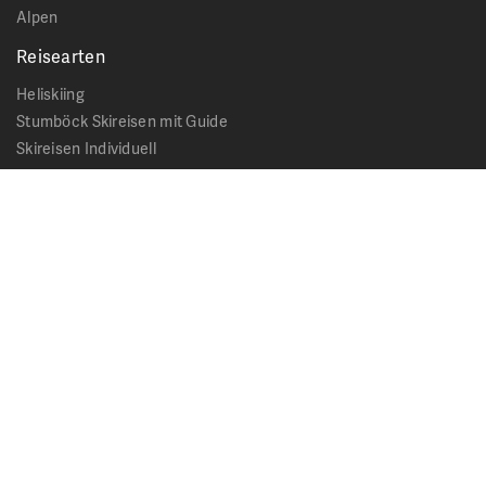
Alpen
Reisearten
Heliskiing
Stumböck Skireisen mit Guide
Skireisen Individuell
Catskiing
Stopover
Extras & Ausflüge
Rechtliches
Impressum
Datenschutz
AGB - Allgemeine Geschäftsbedingungen
Formblatt Pauschalreise
Cookie Hinweis
Service & News