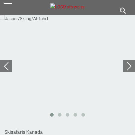
navigation
Toggl
navig
Skisafaris Kanada