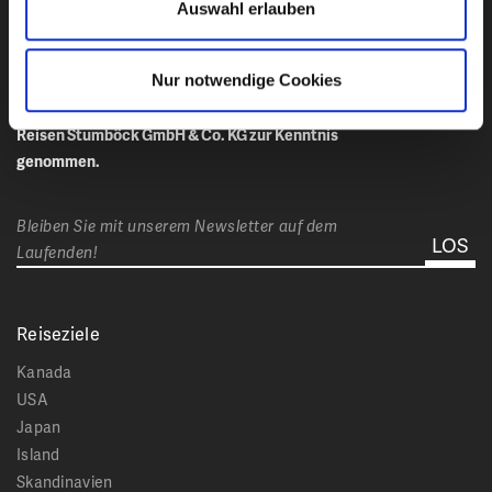
Auswahl erlauben
Nur notwendige Cookies
Ich habe die
Datenschutzbestimmungen
von Club
Reisen Stumböck GmbH & Co. KG zur Kenntnis
genommen.
Bleiben Sie mit unserem Newsletter auf dem
Laufenden!
Reiseziele
Kanada
USA
Japan
Island
Skandinavien