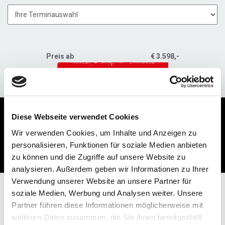
Preis ab
€ 3.598,-
ANFRAGE
Reiseablauf
Termine & Preise
Diese Webseite verwendet Cookies
Wir verwenden Cookies, um Inhalte und Anzeigen zu
Leistungen
Skigebiete
personalisieren, Funktionen für soziale Medien anbieten
Zusatzaktivitäten
Unterkünfte
zu können und die Zugriffe auf unsere Website zu
analysieren. Außerdem geben wir Informationen zu Ihrer
Verwendung unserer Website an unsere Partner für
soziale Medien, Werbung und Analysen weiter. Unsere
Partner führen diese Informationen möglicherweise mit
26.03.2027 - 04.04.2027
weiteren Daten zusammen, die Sie ihnen bereitgestellt