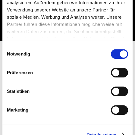
analysieren. Außerdem geben wir Informationen zu Ihrer
Reiseablauf
Termine & Preise
Verwendung unserer Website an unsere Partner für
soziale Medien, Werbung und Analysen weiter. Unsere
Leistungen
Skigebiete
Partner führen diese Informationen möglicherweise mit
Zusatzaktivitäten
Unterkünfte
weiteren Daten zusammen, die Sie ihnen bereitgestellt
haben oder die sie im Rahmen Ihrer Nutzung der Dienste
gesammelt haben.
Einwilligungsauswahl
Notwendig
26.12.2026 - 04.01.2027
Präferenzen
€ 4.578,-
Statistiken
+€ 1.098,-
Marketing
JETZT ANFRAGEN
Details zeigen