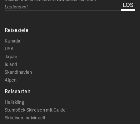
Laufenden!
Reiseziele
Kanada
USA
Japan
Island
Skandinavien
Alpen
Reisearten
Heliskiing
Stumböck Skireisen mit Guide
Skireisen Individuell
Catskiing
Stopover