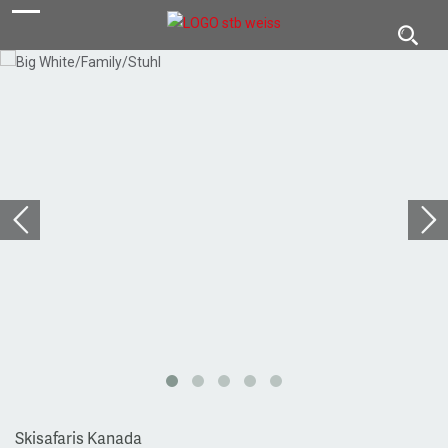
navigation
Toggl
navig
Skisafaris Kanada