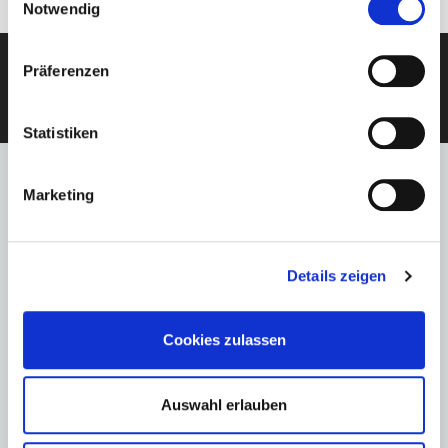
Notwendig
Präferenzen
KOSTENLOSE BERATUNG
Statistiken
Marketing
Stumböck empfiehlt
Aktuelle Angebote
Details zeigen
Cookies zulassen
Fairmont Banff Springs *****
Auswahl erlauben
9 Tage Skireise
Pro Person
ab € 2.639,-