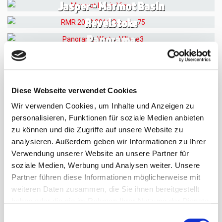
Jasper - Marmot Basin
Revelstoke
Panorama
Fernie
Kicking Horse - Golden
Kimberley
Diese Webseite verwendet Cookies
Big White
Wir verwenden Cookies, um Inhalte und Anzeigen zu
personalisieren, Funktionen für soziale Medien anbieten
Silver Star
zu können und die Zugriffe auf unsere Website zu
analysieren. Außerdem geben wir Informationen zu Ihrer
Red Mountain - Rossland
Verwendung unserer Website an unsere Partner für
soziale Medien, Werbung und Analysen weiter. Unsere
Whitewater - Nelson/BC
Partner führen diese Informationen möglicherweise mit
Castle Mountain
weiteren Daten zusammen, die Sie ihnen bereitgestellt
Nakiska - Kananaskis
haben oder die sie im Rahmen Ihrer Nutzung der Dienste
gesammelt haben.
Einwilligungsauswahl