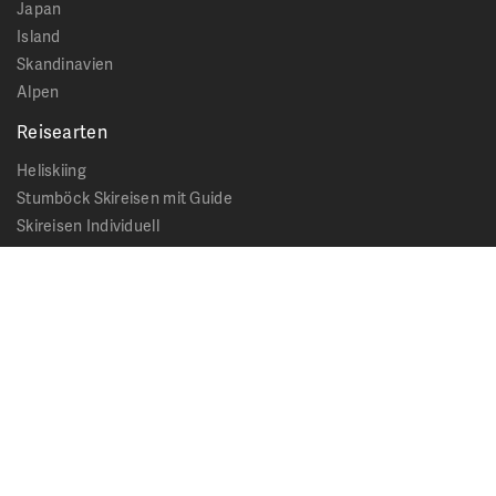
Japan
Island
Skandinavien
Alpen
Reisearten
Heliskiing
Stumböck Skireisen mit Guide
Skireisen Individuell
Catskiing
Stopover
Extras & Ausflüge
Rechtliches
Impressum
Datenschutz
AGB - Allgemeine Geschäftsbedingungen
Formblatt Pauschalreise