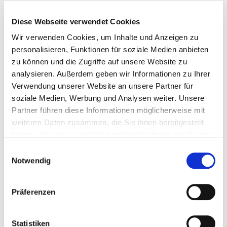
EZ Zuschlag
auf Anfrage
Diese Webseite verwendet Cookies
Termine
08.01.2027 - 17.01.2027
Wir verwenden Cookies, um Inhalte und Anzeigen zu
Preis pro
Angebot anfordern
personalisieren, Funktionen für soziale Medien anbieten
Person/DZ
zu können und die Zugriffe auf unsere Website zu
EZ Zuschlag
auf Anfrage
analysieren. Außerdem geben wir Informationen zu Ihrer
Termine
29.01.2027 - 07.02.2027
Verwendung unserer Website an unsere Partner für
Preis pro
Angebot anfordern
soziale Medien, Werbung und Analysen weiter. Unsere
Person/DZ
Partner führen diese Informationen möglicherweise mit
EZ Zuschlag
auf Anfrage
weiteren Daten zusammen, die Sie ihnen bereitgestellt
haben oder die sie im Rahmen Ihrer Nutzung der Dienste
Termine
05.02.2027 - 14.02.2027
gesammelt haben.
Einwilligungsauswahl
Preis pro
Angebot anfordern
Notwendig
Person/DZ
EZ Zuschlag
auf Anfrage
Präferenzen
Termine
12.02.2027 - 21.02.2027
Preis pro
Angebot anfordern
Statistiken