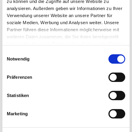
zu können und die Zugriffe auf unsere Website zu
EZ Zuschlag
auf Anfrage
analysieren. Außerdem geben wir Informationen zu Ihrer
Termine
24.01.2027 - 31.01.2027
Verwendung unserer Website an unsere Partner für
Preis pro
Angebot anfordern
soziale Medien, Werbung und Analysen weiter. Unsere
Person/DZ
Partner führen diese Informationen möglicherweise mit
EZ Zuschlag
auf Anfrage
weiteren Daten zusammen, die Sie ihnen bereitgestellt
haben oder die sie im Rahmen Ihrer Nutzung der Dienste
Termine
14.02.2027 - 21.02.2027
gesammelt haben.
Einwilligungsauswahl
Preis pro
Angebot anfordern
Notwendig
Person/DZ
EZ Zuschlag
auf Anfrage
Präferenzen
Termine
16.03.2027 - 23.03.2027
Preis pro
Angebot anfordern
Statistiken
Person/DZ
EZ Zuschlag
auf Anfrage
Marketing
Termine
21.03.2027 - 28.03.2027
Preis pro
Angebot anfordern